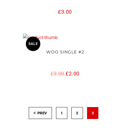
£
3.00
SALE
WOO SINGLE #2
El
El
£
3.00
£
2.00
precio
precio
original
actual
era:
es:
.
.
PREV
1
£3.00
2
£2.00
3