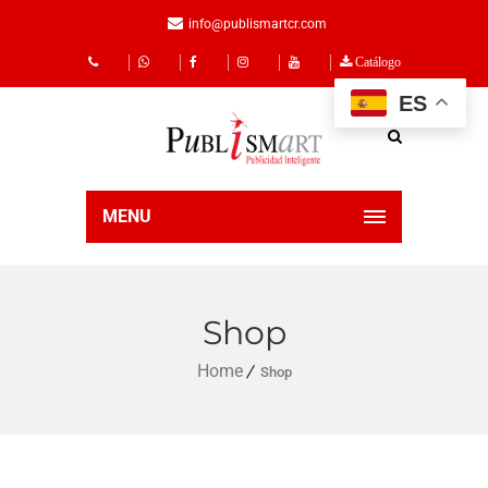
info@publismartcr.com
Catálogo
ES
MENU
Shop
Home
Shop