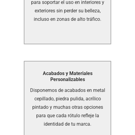
para soportar el uso en interiores y
para soportar el uso en interiores y
exteriores sin perder su belleza,
exteriores sin perder su belleza,
incluso en zonas de alto tráfico.
incluso en zonas de alto tráfico.
Acabados y Materiales
Acabados y Materiales
Personalizables
Personalizables
Disponemos de acabados en metal
Disponemos de acabados en metal
cepillado, piedra pulida, acrílico
cepillado, piedra pulida, acrílico
pintado y muchas otras opciones
pintado y muchas otras opciones
para que cada rótulo refleje la
para que cada rótulo refleje la
identidad de tu marca.
identidad de tu marca.