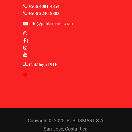
+506 4001-4854
+506 2230-8383
info@publismartcr.com
|
|
|
|
Catálogo PDF
Copyright © 2025,
PUBLISMART S.A.
San José, Costa Rica.