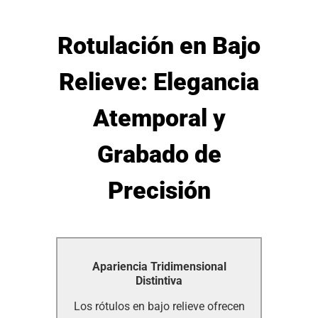
Rotulación en Bajo
Relieve: Elegancia
Atemporal y
Grabado de
Precisión
Apariencia Tridimensional
Apariencia Tridimensional
Distintiva
Distintiva
Los rótulos en bajo relieve ofrecen
Los rótulos en bajo relieve ofrecen