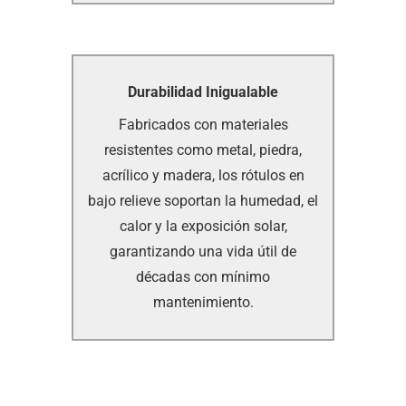
Durabilidad Inigualable
Durabilidad Inigualable
Fabricados con materiales
Fabricados con materiales
resistentes como metal, piedra,
resistentes como metal, piedra,
acrílico y madera, los rótulos en
acrílico y madera, los rótulos en
bajo relieve soportan la humedad, el
bajo relieve soportan la humedad, el
calor y la exposición solar,
calor y la exposición solar,
garantizando una vida útil de
garantizando una vida útil de
décadas con mínimo
décadas con mínimo
mantenimiento.
mantenimiento.