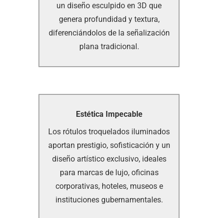
un diseño esculpido en 3D que
un diseño esculpido en 3D que
genera profundidad y textura,
genera profundidad y textura,
diferenciándolos de la señalización
diferenciándolos de la señalización
plana tradicional.
plana tradicional.
Estética Impecable
Estética Impecable
Los rótulos troquelados iluminados
Los rótulos troquelados iluminados
aportan prestigio, sofisticación y un
aportan prestigio, sofisticación y un
diseño artístico exclusivo, ideales
diseño artístico exclusivo, ideales
para marcas de lujo, oficinas
para marcas de lujo, oficinas
corporativas, hoteles, museos e
corporativas, hoteles, museos e
instituciones gubernamentales.
instituciones gubernamentales.