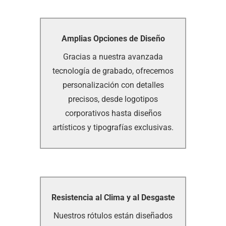
Amplias Opciones de Diseño
Amplias Opciones de Diseño
Gracias a nuestra avanzada
Gracias a nuestra avanzada
tecnología de grabado, ofrecemos
tecnología de grabado, ofrecemos
personalización con detalles
personalización con detalles
precisos, desde logotipos
precisos, desde logotipos
corporativos hasta diseños
corporativos hasta diseños
artísticos y tipografías exclusivas.
artísticos y tipografías exclusivas.
Resistencia al Clima y al Desgaste
Resistencia al Clima y al Desgaste
Nuestros rótulos están diseñados
Nuestros rótulos están diseñados