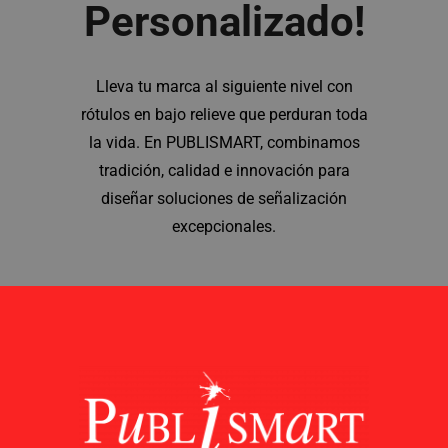
Personalizado!
Lleva tu marca al siguiente nivel con
rótulos en bajo relieve que perduran toda
la vida. En PUBLISMART, combinamos
tradición, calidad e innovación para
diseñar soluciones de señalización
excepcionales.