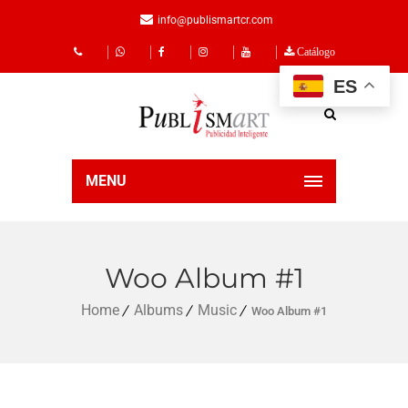
info@publismartcr.com
Catálogo
ES
MENU
Woo Album #1
Home
Albums
Music
Woo Album #1