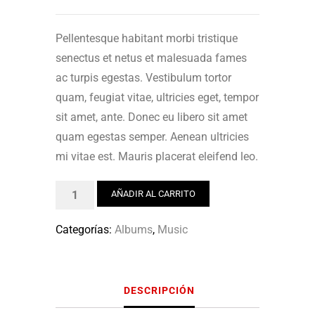
Pellentesque habitant morbi tristique
senectus et netus et malesuada fames
ac turpis egestas. Vestibulum tortor
quam, feugiat vitae, ultricies eget, tempor
sit amet, ante. Donec eu libero sit amet
quam egestas semper. Aenean ultricies
mi vitae est. Mauris placerat eleifend leo.
Woo
AÑADIR AL CARRITO
Album
#1
Categorías:
Albums
,
Music
cantidad
DESCRIPCIÓN