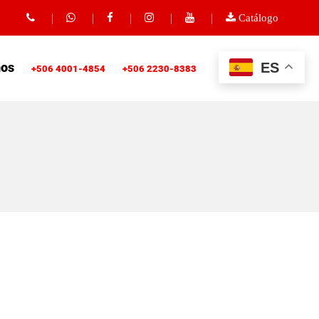
Catálogo
ES
nos
+506 4001-4854
+506 2230-8383