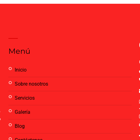
Menú
inicio
talación de
sobre nosotros
servicios
o
galería
o
blog