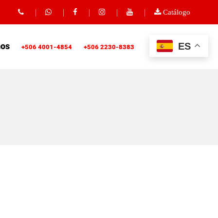
Catálogo
ES
nos
+506 4001-4854
+506 2230-8383