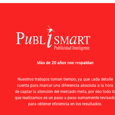
Grua
Servicio de Grúa para Ins
Más de 20 años nos respaldan
Rótulos en Costa Rica
Nuestros trabajos toman tiempo, ya que cada detalle
cuenta para marcar una diferencia absoluta a la hora
de captar la atención del mercado meta, por eso todo l
que realizamos es un paso a paso sumamente revisad
para obtener eficiencia en los resultados.